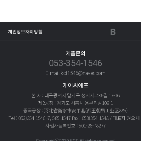
개인정보처리방침
제품문의
053-354-1546
E-mail. kcf1546@naver.com
케이씨에프
본 사 : 대구광역시 달서구 성서서로36길 17-16
제2공장 : 경기도 시흥시 용부리길109-1
중국공장 : 河北省衡水市安平县(西王朝昂工业区885)
Tel : 053)354-1546~7, 585-1547 Fax : 053)354-1548 / 대표자 권오채 
사업자등록번호 : 501-26-78277
Copyrightⓒ2019 KCF. All rights reserved.